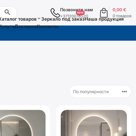
Позвоните нам
0,00
€
0 товаров
+37120070520
Каталог товаров
Зеркало под заказ
Наша продукция
Услуги
Доставка
Контакты