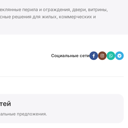
еклянные перила и ограждения, двери, витрины,
ксные решения для жилых, коммерческих и
прочность и безопасность каждого изделия. С Glassdep
 соблюдение сроков и индивидуальный подход к
Социальные сети
тей
иальные предложения.