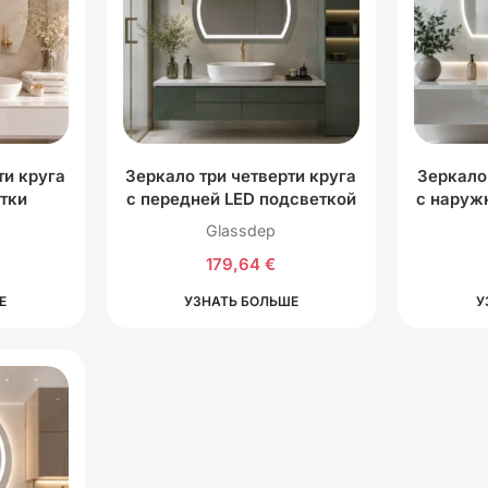
ти круга
Зеркало три четверти круга
Зеркало
тки
с передней LED подсветкой
с наруж
Glassdep
179,64
€
Е
УЗНАТЬ БОЛЬШЕ
У