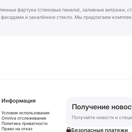
лянные фартуки (стеновые панели), заливные витражи, ст
 фасадами и закалённое стекло. Мы предлагаем компле
 и закалки стекла, что гарантирует точную геометрию, 
 и строительные компании, получая конкурентные цены,
. Цены от производителя.
Информация
Получение новос
Условия использования
Получайте новости и спец
Omniva отслеживание
Политика приватности
Право на отказ
Безопасные платежи