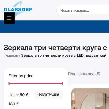
Перейти
Search:
к
содержимому
Зеркала три четверти круга с
Главная
/
Зеркала три четверти круга с LED подсветкой
Показаны все (5)
Filter by price
Минимальная
Максимальная
Цена:
80 €
—
ФИЛЬТРАЦИЯ
цена
цена
180 €