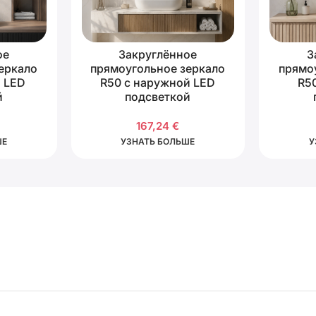
ое
Закруглённое
З
еркало
прямоугольное зеркало
прямо
й LED
R50 с наружной LED
R50
й
подсветкой
167,24
€
ШЕ
УЗНАТЬ БОЛЬШЕ
У