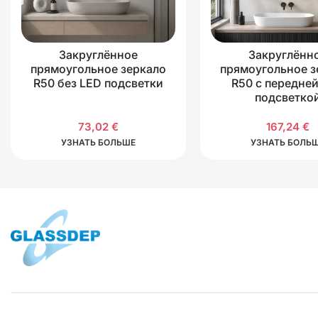
Закруглённое
Закруглённ
прямоугольное зеркало
прямоугольное з
R50 без LED подсветки
R50 с передне
подсветко
73,02
€
167,24
€
УЗНАТЬ БОЛЬШЕ
УЗНАТЬ БОЛЬ