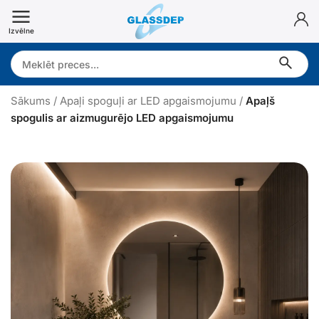
Doties
uz
Izvēlne
saturu
Search:
Sākums
/
Apaļi spoguļi ar LED apgaismojumu
/
Apaļš
spogulis ar aizmugurējo LED apgaismojumu
p
a
ļ
š
s
p
o