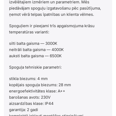
izvēlētajiem izmēriem un parametriem. Mēs
piedāvājam spoguļu izgatavošanu pēc pasūtījuma,
ņemot vērā telpas īpatnības un klienta vēlmes.
Spoguļiem ir pieejami trīs apgaismojuma krāsu
temperatūras varianti:
silti balta gaisma — 3000K
neitrāli balta gaisma — 4000K
auksti balta gaisma — 6500K
Spoguļa tehniskie parametri:
stikla biezums: 4 mm
kopējais spoguļa biezums: 28 mm
energoefektivitātes klase: A++
barošanas avots: 230V
aizsardzības klase: IP44
garantija: 2 gadi
komplektā iekļauti montāžas stiprinājumi