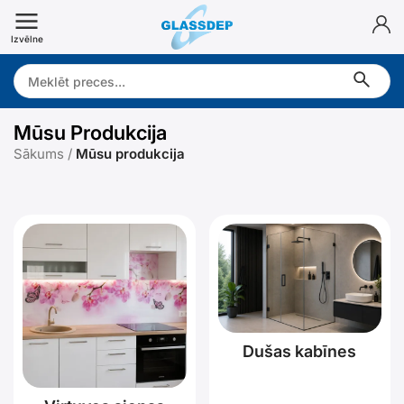
Doties
uz
Izvēlne
saturu
Search:
Mūsu Produkcija
Sākums
/
Mūsu produkcija
Dušas kabīnes