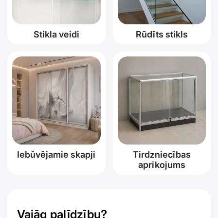
Stikla veidi
Rūdīts stikls
Iebūvējamie skapji
Tirdzniecības
aprīkojums
Vajāg palīdzību?