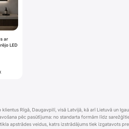
s ar
rējo LED
u
K
klientus Rīgā, Daugavpilī, visā Latvijā, kā arī Lietuvā un Igau
atavošana pēc pasūtījuma: no standarta formām līdz sarežģīt
stikla apstrādes veidus, katrs izstrādājums tiek izgatavots pr