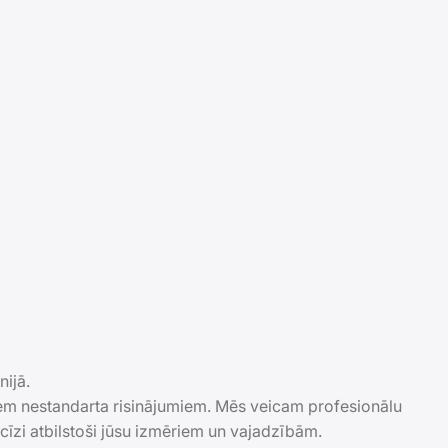
nijā.
iem nestandarta risinājumiem. Mēs veicam profesionālu
ecīzi atbilstoši jūsu izmēriem un vajadzībām.