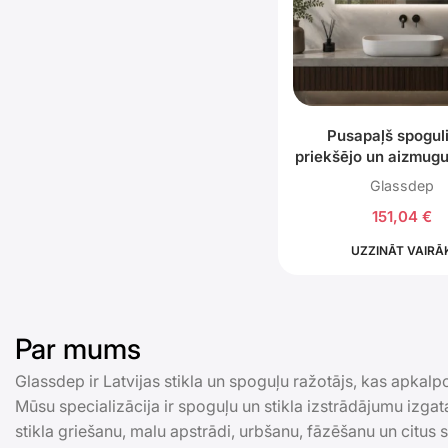
Pusapaļš spoguli
priekšējo un aizmugu
apgaismojum
Glassdep
151,04
€
UZZINĀT VAIRĀ
Par mums
Glassdep ir Latvijas stikla un spoguļu ražotājs, kas apkalpo 
Mūsu specializācija ir spoguļu un stikla izstrādājumu izg
stikla griešanu, malu apstrādi, urbšanu, fāzēšanu un citus 