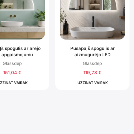
š spogulis ar ārējo
Pusapaļš spogulis ar
 apgaismojumu
aizmugurējo LED
apgaismojumu
Glassdep
Glassdep
151,04
€
119,78
€
ZZINĀT VAIRĀK
UZZINĀT VAIRĀK