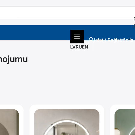
Ieiet / Reģistrācija
LV
RU
EN
smojumu