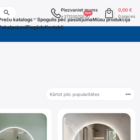
Piezvaniet mums
0,00
€
0 preces
+37120070520
Preču katalogs
Spogulis pēc pasūtījuma
Mūsu produkcija
Pakalpojumi
Piegāde
Kontakti