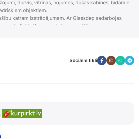
ežojumi, durvis, vitrīnas, nojumes, dušas kabīnes, bīdāmie
iedriskiem objektiem.
drošību katram izstrādājumam. Ar Glassdep sadarbojas
šanu un individuālu pieeju katram pasūtījumam.
Sociālie tīkli