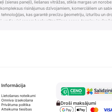
eļi (sienas paneļi), liešanas vitrāžas, stikla margas un norob
am kompleksus risinājumus dzīvojamiem, komerciāliem un sab
tehnoloģijas, kas garantē precīzu ģeometriju, izturību un 
umi, un tie visi saņem konkurētspējīgas cenas, termiņu ievēro
istē. Cenas no ražotāja.
Informācija
Lietošanas noteikumi
Omniva izsekošana
Droši maksājumi
Privātuma politika
Atteikuma tiesības