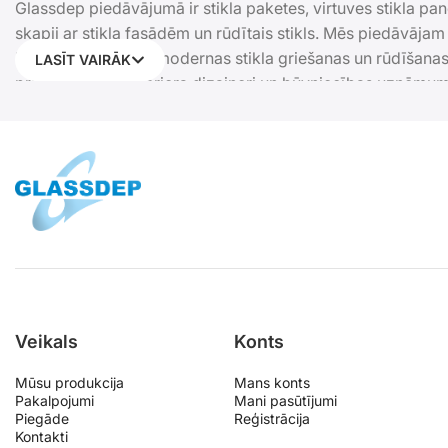
Glassdep piedāvājumā ir stikla paketes, virtuves stikla pan
skapji ar stikla fasādēm un rūdītais stikls. Mēs piedāvāj
Darbā izmantojam modernas stikla griešanas un rūdīšanas 
LASĪT VAIRĀK
privātie klienti, interjera dizaineri un būvniecības uzņēm
Saņemiet cenas aprēķinu vai noformējiet pasūtījumu tiešsa
Veikals
Konts
Mūsu produkcija
Mans konts
Pakalpojumi
Mani pasūtījumi
Piegāde
Reģistrācija
Kontakti