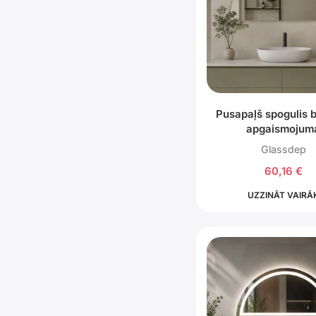
Pusapaļš spogulis 
apgaismojum
Glassdep
60,16
€
UZZINĀT VAIRĀ