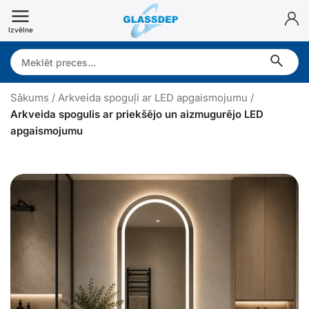
Doties
uz
Izvēlne
saturu
Search:
Sākums
/
Arkveida spoguļi ar LED apgaismojumu
/
Arkveida spogulis ar priekšējo un aizmugurējo LED
apgaismojumu
r
k
v
e
i
d