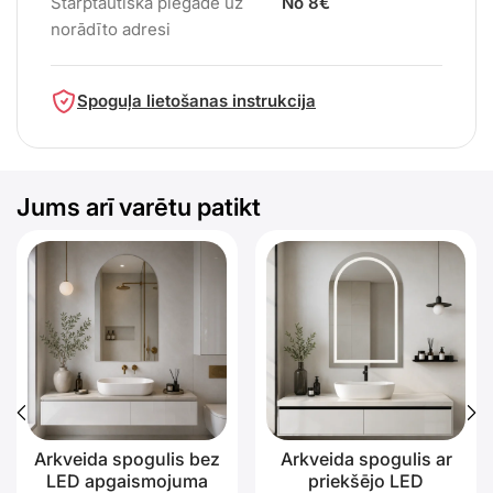
Starptautiskā piegāde uz
No 8€
norādīto adresi
Spoguļa lietošanas instrukcija
Jums arī varētu patikt
Arkveida spogulis bez
Arkveida spogulis ar
LED apgaismojuma
priekšējo LED