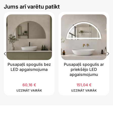
Jums arī varētu patikt
Pusapaļš spogulis bez
Pusapaļš spogulis ar
LED apgaismojuma
priekšējo LED
apgaismojumu
60,16
€
151,04
€
UZZINĀT VAIRĀK
UZZINĀT VAIRĀK