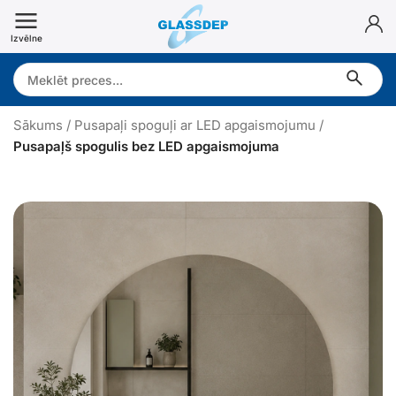
Doties
uz
Izvēlne
saturu
Search:
Sākums
/
Pusapaļi spoguļi ar LED apgaismojumu
/
Pusapaļš spogulis bez LED apgaismojuma
P
u
s
a
p
a
ļ
š