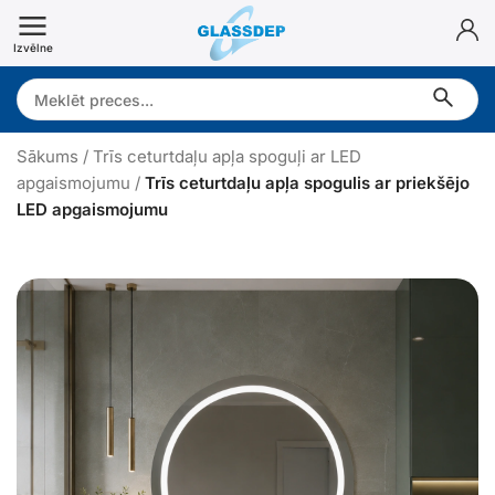
Doties
uz
Izvēlne
saturu
Search:
Sākums
/
Trīs ceturtdaļu apļa spoguļi ar LED
apgaismojumu
/
Trīs ceturtdaļu apļa spogulis ar priekšējo
LED apgaismojumu
T
r
ī
s
c
e
t