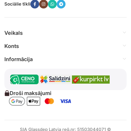
Sociālie tīkli
Veikals
Konts
Informācija
Droši maksājumi
SIA Glassdep Latvia reģ.nr: 51503044071 ©