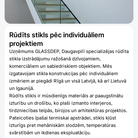
Rūdīts stikls pēc individuāliem
projektiem
Uzņēmums GLASSDEP, Daugavpilī specializējas rūdīta
stikla izstrādājumu ražošanā dzīvojamiem,
komerciāliem un sabiedriskiem objektiem. Mēs
izgatavojam stikla konstrukcijas pēc individuāliem
izmēriem ar piegādi Rīgā un visā Latvijā, kā arī Lietuvā
un Igaunijā.
Rūdīts stikls ir mūsdienīgs materiāls ar paaugstinātu
izturību un drošību, ko plaši izmanto interjeros,
tirdzniecības telpās, birojos un arhitektūras projektos.
Pateicoties īpašai termiskai apstrādei, stikls kļūst
izturīgs pret mehāniskām slodzēm, temperatūras
svārstībām un ikdienas ekspluatāciju.