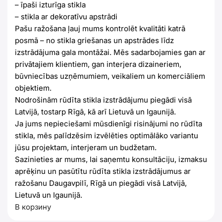
– īpaši izturīga stikla
– stikla ar dekoratīvu apstrādi
Pašu ražošana ļauj mums kontrolēt kvalitāti katrā
posmā – no stikla griešanas un apstrādes līdz
izstrādājuma gala montāžai. Mēs sadarbojamies gan ar
privātajiem klientiem, gan interjera dizaineriem,
būvniecības uzņēmumiem, veikaliem un komerciāliem
objektiem.
Nodrošinām rūdīta stikla izstrādājumu piegādi visā
Latvijā, tostarp Rīgā, kā arī Lietuvā un Igaunijā.
Ja jums nepieciešami mūsdienīgi risinājumi no rūdīta
stikla, mēs palīdzēsim izvēlēties optimālāko variantu
jūsu projektam, interjeram un budžetam.
Sazinieties ar mums, lai saņemtu konsultāciju, izmaksu
aprēķinu un pasūtītu rūdīta stikla izstrādājumus ar
ražošanu Daugavpilī, Rīgā un piegādi visā Latvijā,
Lietuvā un Igaunijā.
В корзину