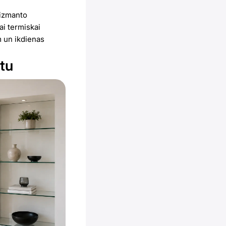
 izmanto
ai termiskai
m un ikdienas
stu