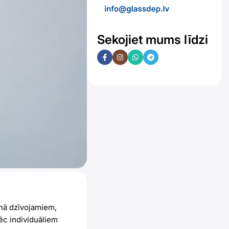
Sekojiet mums līdzi
nā dzīvojamiem,
ēc individuāliem