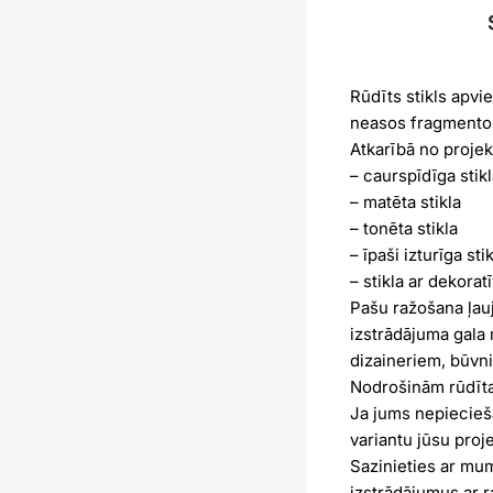
Rūdīts stikls apvi
neasos fragmentos
Atkarībā no projek
– caurspīdīga stikl
– matēta stikla
– tonēta stikla
– īpaši izturīga sti
– stikla ar dekorat
Pašu ražošana ļauj
izstrādājuma gala 
dizaineriem, būvn
Nodrošinām rūdīta s
Ja jums nepiecieša
variantu jūsu proj
Sazinieties ar mum
izstrādājumus ar r