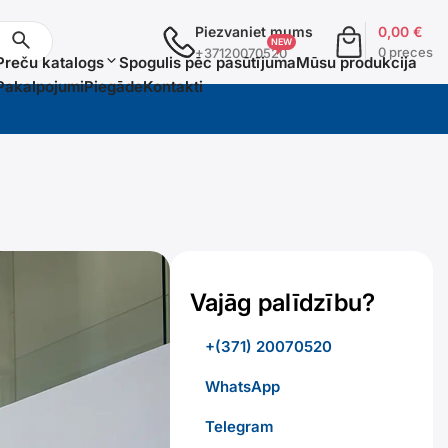
Piezvaniet mums
0,00
€
0 preces
+37120070520
Preču katalogs
Spogulis pēc pasūtījuma
Mūsu produkcija
Pakalpojumi
Piegāde
Kontakti
Vajāg palīdzību?
+(371) 20070520
WhatsApp
Telegram