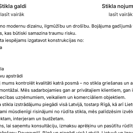
Stikla galdi
Stikla noju
lasīt vairāk
lasīt vairāk
eno modernu dizainu, ilgmūžību un drošību. Bojājuma gadījumā t
, kas būtiski samazina traumu risku.
ta iespējams izgatavot konstrukcijas no:
a
kla
īvu apstrādi
 mums kontrolēt kvalitāti katrā posmā – no stikla griešanas un a
montāžai. Mēs sadarbojamies gan ar privātajiem klientiem, gan i
iecības uzņēmumiem, veikaliem un komerciāliem objektiem.
tikla izstrādājumu piegādi visā Latvijā, tostarp Rīgā, kā arī Liet
mi mūsdienīgi risinājumi no rūdīta stikla, mēs palīdzēsim izvēl
ektam, interjeram un budžetam.
s, lai saņemtu konsultāciju, izmaksu aprēķinu un pasūtītu rūdīta
ažošanu Daugavpilī, Rīgā un piegādi visā Latvijā, Lietuvā un Igau