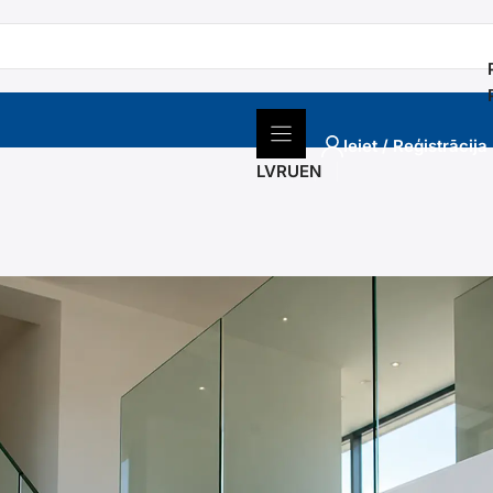
Ieiet / Reģistrācija
LV
RU
EN