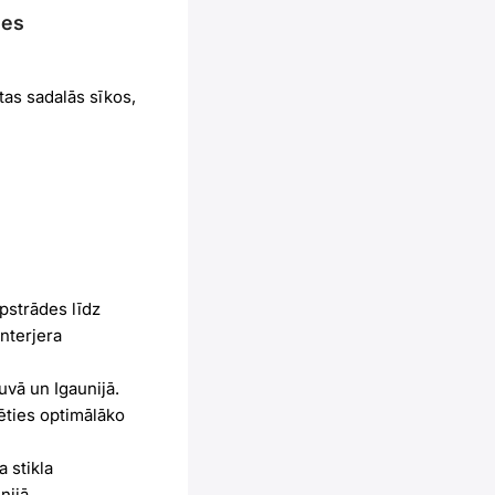
mes
as sadalās sīkos,
pstrādes līdz
nterjera
uvā un Igaunijā.
ēties optimālāko
 stikla
nijā.