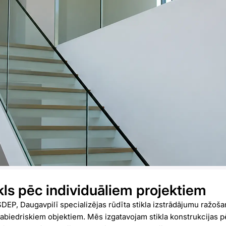
kls pēc individuāliem projektiem
, Daugavpilī specializējas rūdīta stikla izstrādājumu ražoša
abiedriskiem objektiem. Mēs izgatavojam stikla konstrukcijas p