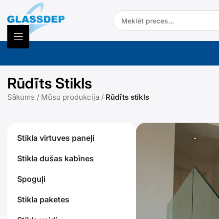
Doties
Search:
uz
saturu
Rūdīts Stikls
Sākums
/
Mūsu produkcija
/
Rūdīts stikls
Stikla virtuves paneļi
Stikla dušas kabīnes
Spoguļi
Stikla paketes