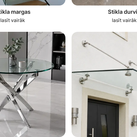
tikla margas
Stikla durv
lasīt vairāk
lasīt vairāk