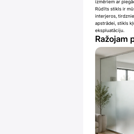
izmēriem ar piegādi
Rūdīts stikls ir m
interjeros, tirdzni
apstrādei, stikls 
ekspluatāciju.
Ražojam pl