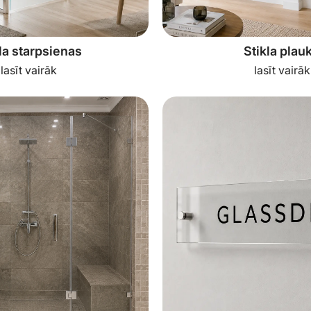
la starpsienas
Stikla plauk
lasīt vairāk
lasīt vairāk