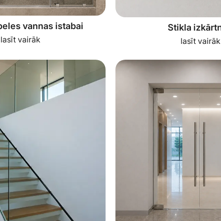
beles vannas istabai
Stikla izkārt
lasīt vairāk
lasīt vairāk