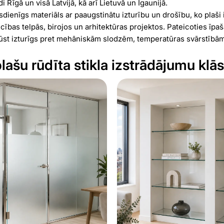
 Rīgā un visā Latvijā, kā arī Lietuvā un Igaunijā.
ūsdienīgs materiāls ar paaugstinātu izturību un drošību, ko plaši
ecības telpās, birojos un arhitektūras projektos. Pateicoties īpaš
kļūst izturīgs pret mehāniskām slodzēm, temperatūras svārstībā
ašu rūdīta stikla izstrādājumu klā