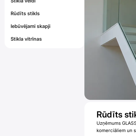
Stikla veidi
Rūdīts stikls
Iebūvējami skapji
Stikla vitrīnas
Rūdīts sti
Uzņēmums GLASSDEP
komerciāliem un s