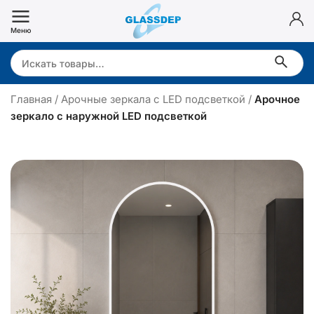
Перейти
к
Меню
содержимому
Search:
Главная
/
Арочные зеркала с LED подсветкой
/
Арочное
зеркало с наружной LED подсветкой
р
о
ч
н
о
е
з