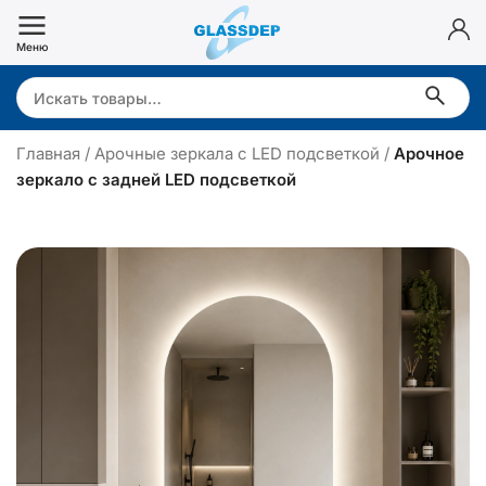
Перейти
к
Меню
содержимому
Search:
Главная
/
Арочные зеркала с LED подсветкой
/
Арочное
зеркало с задней LED подсветкой
р
о
ч
н
о
е
з