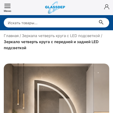
Перейти
к
Меню
содержимому
Search:
Главная
/
Зеркала четверть круга с LED подсветкой
/
Зеркало четверть круга с передней и задней LED
подсветкой
З
е
р
к
а
л
о