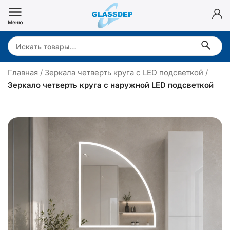
Перейти
к
Меню
содержимому
Search:
Главная
/
Зеркала четверть круга с LED подсветкой
/
Зеркало четверть круга с наружной LED подсветкой
З
е
р
к
а
л
о
ч