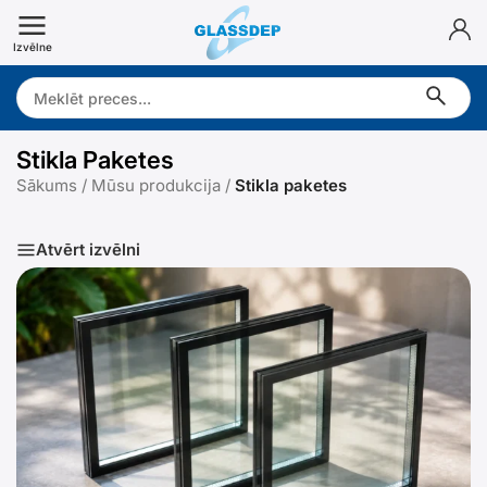
Doties
uz
Izvēlne
saturu
Search:
Stikla Paketes
Sākums
/
Mūsu produkcija
/
Stikla paketes
Atvērt izvēlni