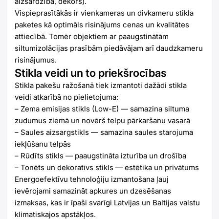
aizsardzība, dekors).
Vispieprasītākās ir vienkameras un divkameru stikla
paketes kā optimāls risinājums cenas un kvalitātes
attiecībā. Tomēr objektiem ar paaugstinātām
siltumizolācijas prasībām piedāvājam arī daudzkameru
risinājumus.
Stikla veidi un to priekšrocības
Stikla pakešu ražošanā tiek izmantoti dažādi stikla
veidi atkarībā no pielietojuma:
– Zema emisijas stikls (Low-E) — samazina siltuma
zudumus ziemā un novērš telpu pārkaršanu vasarā
– Saules aizsargstikls — samazina saules starojuma
iekļūšanu telpās
– Rūdīts stikls — paaugstināta izturība un drošība
– Tonēts un dekoratīvs stikls — estētika un privātums
Energoefektīvu tehnoloģiju izmantošana ļauj
ievērojami samazināt apkures un dzesēšanas
izmaksas, kas ir īpaši svarīgi Latvijas un Baltijas valstu
klimatiskajos apstākļos.