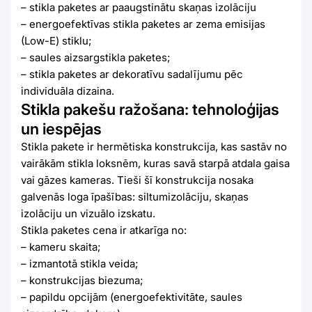
– stikla paketes ar paaugstinātu skaņas izolāciju
– energoefektīvas stikla paketes ar zema emisijas
(Low-E) stiklu;
– saules aizsargstikla paketes;
– stikla paketes ar dekoratīvu sadalījumu pēc
individuāla dizaina.
Stikla pakešu ražošana: tehnoloģijas
un iespējas
Stikla pakete ir hermētiska konstrukcija, kas sastāv no
vairākām stikla loksnēm, kuras savā starpā atdala gaisa
vai gāzes kameras. Tieši šī konstrukcija nosaka
galvenās loga īpašības: siltumizolāciju, skaņas
izolāciju un vizuālo izskatu.
Stikla paketes cena ir atkarīga no:
– kameru skaita;
– izmantotā stikla veida;
– konstrukcijas biezuma;
– papildu opcijām (energoefektivitāte, saules