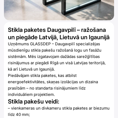
Stikla paketes Daugavpilī – ražošana
un piegāde Latvijā, Lietuvā un Igaunijā
Uzņēmums GLASSDEP – Daugavpilī specializējas
mūsdienīgu stikla pakešu ražošanā logu un fasāžu
sistēmām. Mēs izgatavojam dažādas sarežģītības
risinājumus ar piegādi Rīgā un visā Latvijas teritorijā,
kā arī Lietuvā un Igaunijā.
Piedāvājam stikla paketes, kas atbilst
energoefektivitātes, skaņas izolācijas un dizaina
prasībām – no standarta risinājumiem līdz
individuāliem projektiem.
Stikla pakešu veidi:
– vienkameras un divkameru stikla paketes ar biezumu
līdz 40 mm;