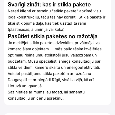
Svarīgi zināt: kas ir stikla pakete
Nereti klienti ar terminu “stikla pakete” apzīmē visu
loga konstrukciju, taču tas nav korekti. Stikla pakete ir
tikai stiklojuma daļa, kas tiek uzstādīta rāmī
(plastmasas, alumīnija vai koka).
Pasūtiet stikla paketes no ražotāja
Ja meklējat stikla paketes dzīvoklim, privātmājai vai
komerciālam objektam — mēs palīdzēsim izvēlēties
optimālu risinājumu atbilstoši jūsu vajadzībām un
budžetam. Mūsu speciālisti sniegs konsultāciju par
stikla veidiem, kameru skaitu un energoefektivitāti.
Veiciet pasūtījumu stikla paketēm ar ražošanu
Daugavpilī — ar piegādi Rīgā, visā Latvijā, kā arī
Lietuvā un Igaunijā.
Sazinieties ar mums jau tagad, lai saņemtu
konsultāciju un cenu aprēķinu.