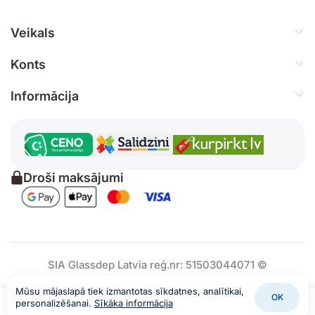
Veikals
Konts
Informācija
Droši maksājumi
SIA Glassdep Latvia reģ.nr: 51503044071 ©
Mūsu mājaslapā tiek izmantotas sīkdatnes, analītikai,
OK
0
personalizēšanai.
Sīkāka informācija
Mans konts
Grozs
Izvēlne