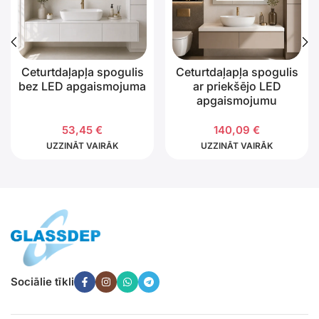
Ceturtdaļapļa spogulis
Ceturtdaļapļa spogulis
bez LED apgaismojuma
ar priekšējo LED
apgaismojumu
53,45
€
140,09
€
UZZINĀT VAIRĀK
UZZINĀT VAIRĀK
Sociālie tīkli