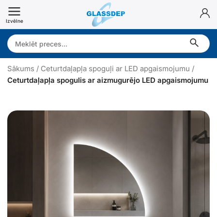
Doties
uz
Izvēlne
saturu
Search:
Sākums
/
Ceturtdaļapļa spoguļi ar LED apgaismojumu
/
Ceturtdaļapļa spogulis ar aizmugurējo LED apgaismojumu
e
t
u
r
t
d
a