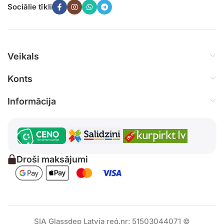
Sociālie tīkli
Veikals
Konts
Informācija
Droši maksājumi
SIA Glassdep Latvia reģ.nr: 51503044071 ©