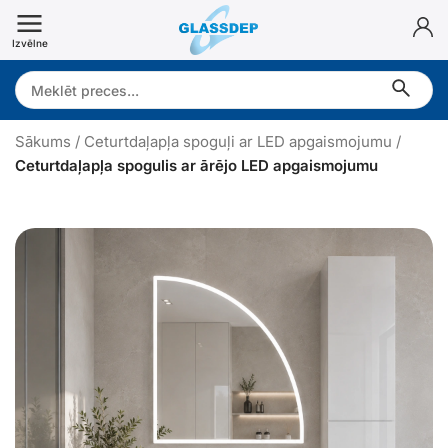
Doties
uz
Izvēlne
saturu
Search:
Sākums
/
Ceturtdaļapļa spoguļi ar LED apgaismojumu
/
Ceturtdaļapļa spogulis ar ārējo LED apgaismojumu
e
t
u
r
t
d
a