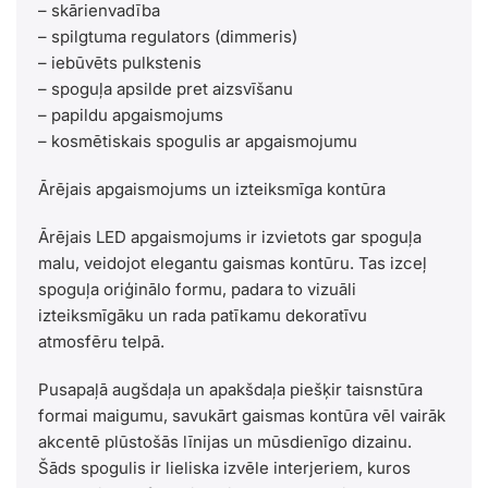
– skārienvadība
– spilgtuma regulators (dimmeris)
– iebūvēts pulkstenis
– spoguļa apsilde pret aizsvīšanu
– papildu apgaismojums
– kosmētiskais spogulis ar apgaismojumu
Ārējais apgaismojums un izteiksmīga kontūra
Ārējais LED apgaismojums ir izvietots gar spoguļa
malu, veidojot elegantu gaismas kontūru. Tas izceļ
spoguļa oriģinālo formu, padara to vizuāli
izteiksmīgāku un rada patīkamu dekoratīvu
atmosfēru telpā.
Pusapaļā augšdaļa un apakšdaļa piešķir taisnstūra
formai maigumu, savukārt gaismas kontūra vēl vairāk
akcentē plūstošās līnijas un mūsdienīgo dizainu.
Šāds spogulis ir lieliska izvēle interjeriem, kuros