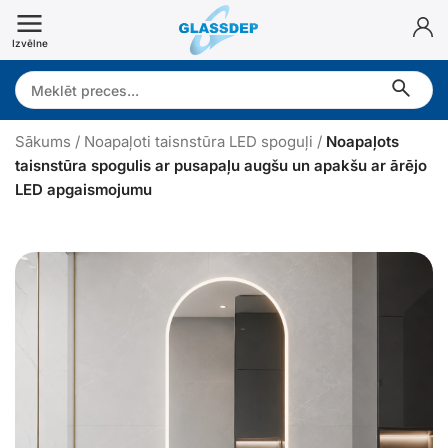
Doties
uz
Izvēlne
saturu
Search:
Sākums
/
Noapaļoti taisnstūra LED spoguļi
/
Noapaļots
taisnstūra spogulis ar pusapaļu augšu un apakšu ar ārējo
LED apgaismojumu
o
a
p
a
ļ
o