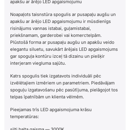
apakšu ar ārējo LED apgaismojumu
Noapaļots taisnstūra spogulis ar pusapaļu augšu un
apakšu ar ārējo LED apgaismojumu ir mūsdienīgs
risinājums vannas istabai, guļamistabai,
priekšnamam, garderobei vai komerctelpām.
Plūstošā forma ar pusapaļu augšu un apakšu veido
elegantu siluetu, savukārt ārējais LED apgaismojums
gar spoguļa kontūru izceļ tā dizainu un piešķir
interjeram viegluma sajūtu.
Katrs spogulis tiek izgatavots individuāli pēc
izvēlētajiem izmēriem un parametriem. Piedāvājam
spoguļu izgatavošanu pēc pasūtījuma, pielāgojot tos
telpas īpatnībām un klienta vēlmēm.
Pieejamas trīs LED apgaismojuma krāsu
temperatūras:
silti balta gaisma — 3000K