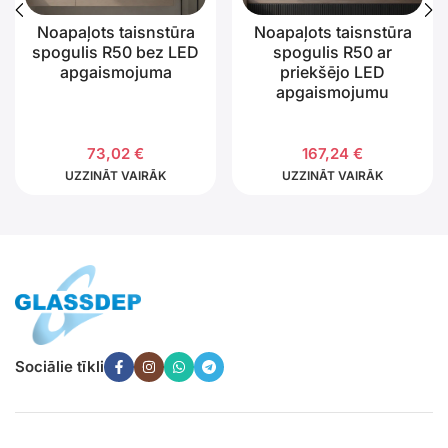
Noapaļots taisnstūra
Noapaļots taisnstūra
spogulis R50 bez LED
spogulis R50 ar
apgaismojuma
priekšējo LED
apgaismojumu
73,02
€
167,24
€
UZZINĀT VAIRĀK
UZZINĀT VAIRĀK
Sociālie tīkli