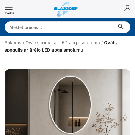
Doties
uz
Izvēlne
saturu
Search:
Sākums
/
Ovāli spoguļi ar LED apgaismojumu
/
Ovāls
spogulis ar ārējo LED apgaismojumu
v
ā
l
s
s
p
o