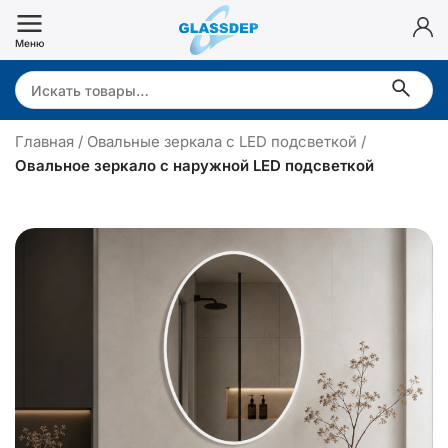
Перейти
к
Меню
содержимому
Search:
Главная
/
Овальные зеркала с LED подсветкой
/
Овальное зеркало с наружной LED подсветкой
в
а
л
ь
н
о
е