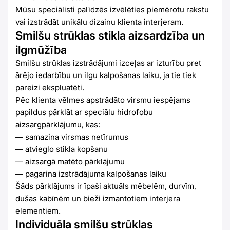
Mūsu speciālisti palīdzēs izvēlēties piemērotu rakstu
vai izstrādāt unikālu dizainu klienta interjeram.
Smilšu strūklas stikla aizsardzība un
ilgmūžība
Smilšu strūklas izstrādājumi izceļas ar izturību pret
ārējo iedarbību un ilgu kalpošanas laiku, ja tie tiek
pareizi ekspluatēti.
Pēc klienta vēlmes apstrādāto virsmu iespējams
papildus pārklāt ar speciālu hidrofobu
aizsargpārklājumu, kas:
— samazina virsmas netīrumus
— atvieglo stikla kopšanu
— aizsargā matēto pārklājumu
— pagarina izstrādājuma kalpošanas laiku
Šāds pārklājums ir īpaši aktuāls mēbelēm, durvīm,
dušas kabīnēm un bieži izmantotiem interjera
elementiem.
Individuāla smilšu strūklas