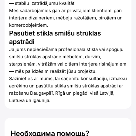
— stabilu izstrādājumu kvalitāti
Mēs sadarbojamies gan ar privātajiem klientiem, gan
interjera dizaineriem, mēbeļu ražotājiem, birojiem un
komercobjektiem.
Pasūtiet stikla smilšu strūklas
apstrādi
Ja jums nepieciešama profesionāla stikla vai spoguļu
smilšu strūklas apstrāde mēbelēm, durvīm,
starpsienām, vitrāžām vai citiem interjera risinājumiem
— mēs palīdzēsim realizēt jūsu projektu.
Sazinieties ar mums, lai saņemtu konsultāciju, izmaksu
aprēķinu un pasūtītu stikla smilšu strūklas apstrādi ar
ražošanu Daugavpilī, Rīgā un piegādi visā Latvijā,
Lietuvā un Igaunijā.
Необходима помощь?