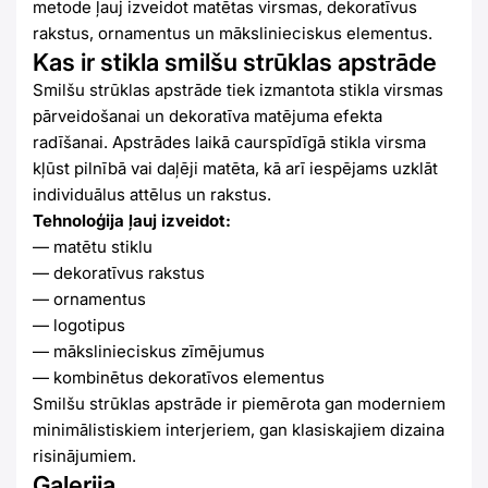
metode ļauj izveidot matētas virsmas, dekoratīvus
rakstus, ornamentus un mākslinieciskus elementus.
Kas ir stikla smilšu strūklas apstrāde
Smilšu strūklas apstrāde tiek izmantota stikla virsmas
pārveidošanai un dekoratīva matējuma efekta
radīšanai. Apstrādes laikā caurspīdīgā stikla virsma
kļūst pilnībā vai daļēji matēta, kā arī iespējams uzklāt
individuālus attēlus un rakstus.
Tehnoloģija ļauj izveidot:
— matētu stiklu
— dekoratīvus rakstus
— ornamentus
— logotipus
— mākslinieciskus zīmējumus
— kombinētus dekoratīvos elementus
Smilšu strūklas apstrāde ir piemērota gan moderniem
minimālistiskiem interjeriem, gan klasiskajiem dizaina
risinājumiem.
Galerija