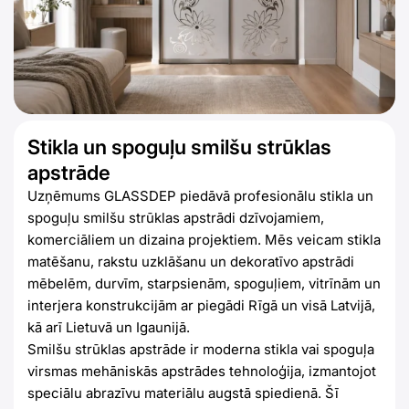
Stikla un spoguļu smilšu strūklas
apstrāde
Uzņēmums GLASSDEP piedāvā profesionālu stikla un
spoguļu smilšu strūklas apstrādi dzīvojamiem,
komerciāliem un dizaina projektiem. Mēs veicam stikla
matēšanu, rakstu uzklāšanu un dekoratīvo apstrādi
mēbelēm, durvīm, starpsienām, spoguļiem, vitrīnām un
interjera konstrukcijām ar piegādi Rīgā un visā Latvijā,
kā arī Lietuvā un Igaunijā.
Smilšu strūklas apstrāde ir moderna stikla vai spoguļa
virsmas mehāniskās apstrādes tehnoloģija, izmantojot
speciālu abrazīvu materiālu augstā spiedienā. Šī