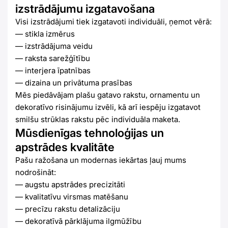
izstrādājumu izgatavošana
Visi izstrādājumi tiek izgatavoti individuāli, ņemot vērā:
— stikla izmērus
— izstrādājuma veidu
— raksta sarežģītību
— interjera īpatnības
— dizaina un privātuma prasības
Mēs piedāvājam plašu gatavo rakstu, ornamentu un
dekoratīvo risinājumu izvēli, kā arī iespēju izgatavot
smilšu strūklas rakstu pēc individuāla maketa.
Mūsdienīgas tehnoloģijas un
apstrādes kvalitāte
Pašu ražošana un modernas iekārtas ļauj mums
nodrošināt:
— augstu apstrādes precizitāti
— kvalitatīvu virsmas matēšanu
— precīzu rakstu detalizāciju
— dekoratīvā pārklājuma ilgmūžību