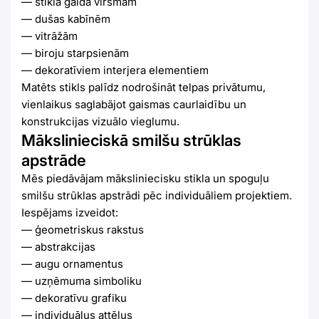
— stikla galda virsmām
— dušas kabīnēm
— vitrāžām
— biroju starpsienām
— dekoratīviem interjera elementiem
Matēts stikls palīdz nodrošināt telpas privātumu,
vienlaikus saglabājot gaismas caurlaidību un
konstrukcijas vizuālo vieglumu.
Mākslinieciskā smilšu strūklas
apstrāde
Mēs piedāvājam māksliniecisku stikla un spoguļu
smilšu strūklas apstrādi pēc individuāliem projektiem.
Iespējams izveidot:
— ģeometriskus rakstus
— abstrakcijas
— augu ornamentus
— uzņēmuma simboliku
— dekoratīvu grafiku
— individuālus attēlus