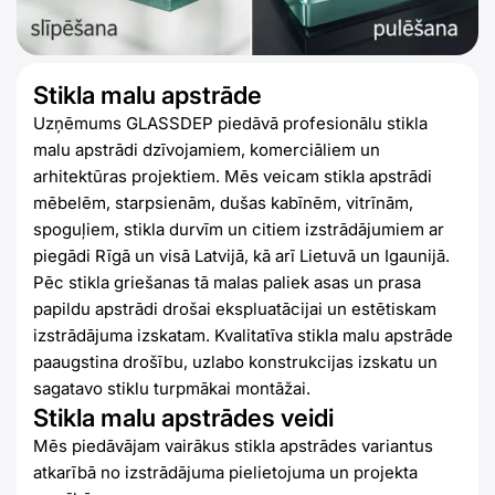
Stikla malu apstrāde
Uzņēmums GLASSDEP piedāvā profesionālu stikla
malu apstrādi dzīvojamiem, komerciāliem un
arhitektūras projektiem. Mēs veicam stikla apstrādi
mēbelēm, starpsienām, dušas kabīnēm, vitrīnām,
spoguļiem, stikla durvīm un citiem izstrādājumiem ar
piegādi Rīgā un visā Latvijā, kā arī Lietuvā un Igaunijā.
Pēc stikla griešanas tā malas paliek asas un prasa
papildu apstrādi drošai ekspluatācijai un estētiskam
izstrādājuma izskatam. Kvalitatīva stikla malu apstrāde
paaugstina drošību, uzlabo konstrukcijas izskatu un
sagatavo stiklu turpmākai montāžai.
Stikla malu apstrādes veidi
Mēs piedāvājam vairākus stikla apstrādes variantus
atkarībā no izstrādājuma pielietojuma un projekta