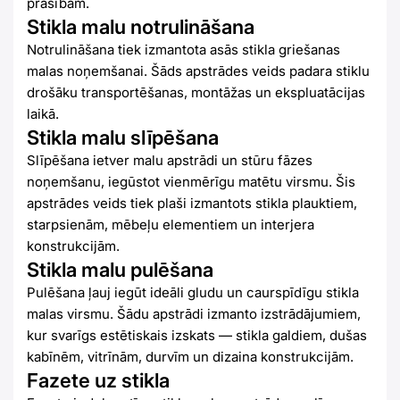
prasībām.
Stikla malu notrulināšana
Notrulināšana tiek izmantota asās stikla griešanas
malas noņemšanai. Šāds apstrādes veids padara stiklu
drošāku transportēšanas, montāžas un ekspluatācijas
laikā.
Stikla malu slīpēšana
Slīpēšana ietver malu apstrādi un stūru fāzes
noņemšanu, iegūstot vienmērīgu matētu virsmu. Šis
apstrādes veids tiek plaši izmantots stikla plauktiem,
starpsienām, mēbeļu elementiem un interjera
konstrukcijām.
Stikla malu pulēšana
Pulēšana ļauj iegūt ideāli gludu un caurspīdīgu stikla
malas virsmu. Šādu apstrādi izmanto izstrādājumiem,
kur svarīgs estētiskais izskats — stikla galdiem, dušas
kabīnēm, vitrīnām, durvīm un dizaina konstrukcijām.
Fazete uz stikla