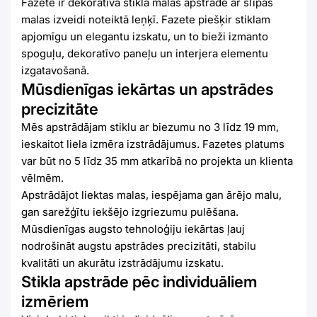
Fazete ir dekoratīva stikla malas apstrāde ar slīpas
malas izveidi noteiktā leņķī. Fazete piešķir stiklam
apjomīgu un elegantu izskatu, un to bieži izmanto
spoguļu, dekoratīvo paneļu un interjera elementu
izgatavošanā.
Mūsdienīgas iekārtas un apstrādes
precizitāte
Mēs apstrādājam stiklu ar biezumu no 3 līdz 19 mm,
ieskaitot liela izmēra izstrādājumus. Fazetes platums
var būt no 5 līdz 35 mm atkarībā no projekta un klienta
vēlmēm.
Apstrādājot liektas malas, iespējama gan ārējo malu,
gan sarežģītu iekšējo izgriezumu pulēšana.
Mūsdienīgas augsto tehnoloģiju iekārtas ļauj
nodrošināt augstu apstrādes precizitāti, stabilu
kvalitāti un akurātu izstrādājumu izskatu.
Stikla apstrāde pēc individuāliem
izmēriem