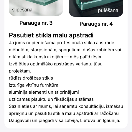
Paraugs nr. 3
Paraugs nr. 4
Pasūtiet stikla malu apstrādi
Ja jums nepieciešama profesionāla stikla apstrāde
mēbelēm, starpsienām, spoguļiem, dušas kabīnēm vai
citām stikla konstrukcijām — mēs palīdzēsim
izvēlēties optimālāko apstrādes variantu jūsu
projektam.
rūdīts drošības stikls
izturīga vitrīnu furnitūra
alumīnija elementi un stiprinājumi
uzticamas plauktu un fiksācijas sistēmas
Sazinieties ar mums, lai saņemtu konsultāciju, izmaksu
aprēķinu un pasūtītu stikla malu apstrādi ar ražošanu
Daugavpilī un piegādi visā Latvijā, Lietuvā un Igaunijā.