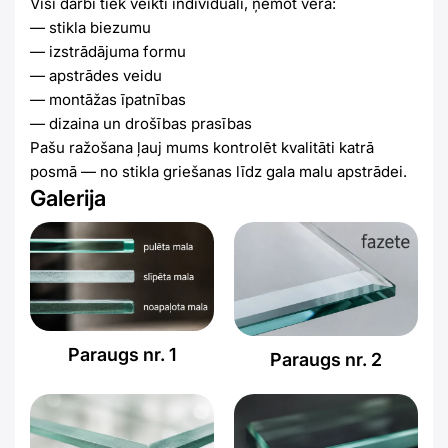
Visi darbi tiek veikti individuāli, ņemot vērā:
— stikla biezumu
— izstrādājuma formu
— apstrādes veidu
— montāžas īpatnības
— dizaina un drošības prasības
Pašu ražošana ļauj mums kontrolēt kvalitāti katrā
posmā — no stikla griešanas līdz gala malu apstrādei.
Galerija
Paraugs nr. 1
Paraugs nr. 2