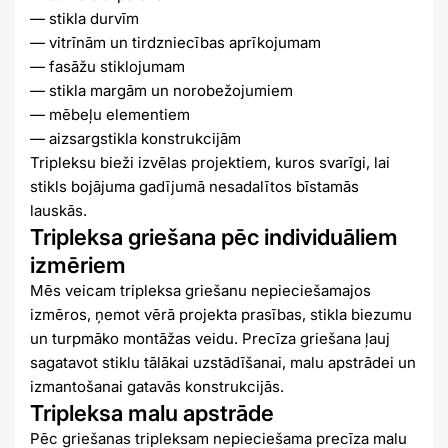
— stikla durvīm
— vitrīnām un tirdzniecības aprīkojumam
— fasāžu stiklojumam
— stikla margām un norobežojumiem
— mēbeļu elementiem
— aizsargstikla konstrukcijām
Tripleksu bieži izvēlas projektiem, kuros svarīgi, lai
stikls bojājuma gadījumā nesadalītos bīstamās
lauskās.
Tripleksa griešana pēc individuāliem
izmēriem
Mēs veicam tripleksa griešanu nepieciešamajos
izmēros, ņemot vērā projekta prasības, stikla biezumu
un turpmāko montāžas veidu. Precīza griešana ļauj
sagatavot stiklu tālākai uzstādīšanai, malu apstrādei un
izmantošanai gatavās konstrukcijās.
Tripleksa malu apstrāde
Pēc griešanas tripleksam nepieciešama precīza malu