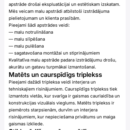
apstrāde drošai ekspluatācijai un estētiskam izskatam.
Mēs veicam malu apstrādi atbilstoši izstrādājuma
pielietojumam un klienta prasībām.
Pieejami šādi apstrādes veidi:
— malu notrulināšana
— malu slīpēšana
— malu pulēšana
— sagatavošana montāžai un stiprinājumiem
Kvalitatīva malu apstrāde padara izstrādājumu drošu,
akurātu un gatavu turpmākai izmantošanai.
Matēts un caurspīdīgs triplekss
Pieejami dažādi tripleksa veidi interjera un
tehniskajiem risinājumiem. Caurspīdīgs triplekss tiek
izmantots vietās, kur svarīga ir gaismas caurlaidība un
konstrukcijas vizuālais vieglums. Matēts triplekss ir
piemērots starpsienām, durvīm un interjera
risinājumiem, kur nepieciešama privātums un maiga
gaismas izkliede.