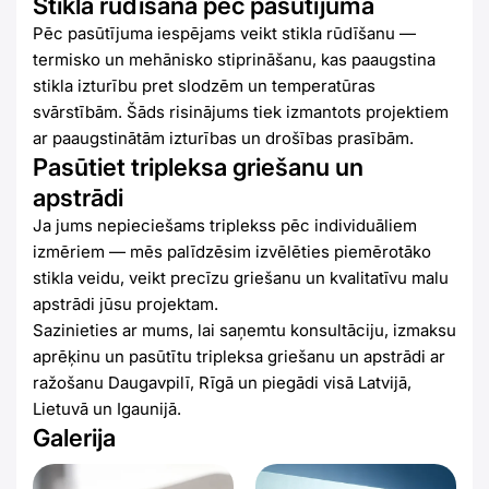
Stikla rūdīšana pēc pasūtījuma
Pēc pasūtījuma iespējams veikt stikla rūdīšanu —
termisko un mehānisko stiprināšanu, kas paaugstina
stikla izturību pret slodzēm un temperatūras
svārstībām. Šāds risinājums tiek izmantots projektiem
ar paaugstinātām izturības un drošības prasībām.
Pasūtiet tripleksa griešanu un
apstrādi
Ja jums nepieciešams triplekss pēc individuāliem
izmēriem — mēs palīdzēsim izvēlēties piemērotāko
stikla veidu, veikt precīzu griešanu un kvalitatīvu malu
apstrādi jūsu projektam.
Sazinieties ar mums, lai saņemtu konsultāciju, izmaksu
aprēķinu un pasūtītu tripleksa griešanu un apstrādi ar
ražošanu Daugavpilī, Rīgā un piegādi visā Latvijā,
Lietuvā un Igaunijā.
Galerija