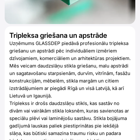
Tripleksa griešana un apstrāde
Uzņēmums GLASSDEP piedāvā profesionālu tripleksa
griešanu un apstrādi pēc individuāliem izmēriem
dzīvojamiem, komerciāliem un arhitektūras projektiem.
Mēs veicam daudzslāņu stikla griešanu, malu apstrādi
un sagatavošanu starpsienām, durvīm, vitrīnām, fasāžu
konstrukcijām, mēbelēm, stikla margām un citiem
izstrādājumiem ar piegādi Rīgā un visā Latvijā, kā arī
Lietuvā un Igaunijā.
Triplekss ir drošs daudzslāņu stikls, kas sastāv no
divām vai vairākām stikla loksnēm, kuras savienotas ar
speciālu plēvi vai laminējošu sastāvu. Stikla bojājuma
gadījumā lauskas paliek piestiprinātas pie iekšējā
slāņa, kas būtiski samazina traumu risku un padara