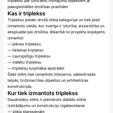
tripleksu par uzticamu risinājumu objektiem ar
paaugstinātām drošības prasībām.
Kas ir triplekss
Triplekss pieder drošā stikla kategorijai un tiek plaši
izmantots vietās, kur svarīga ir izturība, aizsardzība un
ekspluatācijas drošība. Atkarībā no projekta iespējams
izmantot:
— plēves tripleksu
— liešanas tripleksu
— caurspīdīgu tripleksu
— matētu tripleksu
— tripleksu turpmākai apstrādei
Šāds stikls tiek izmantots interjeros, sabiedriskās
telpās, tirdzniecības objektos un arhitektūras
konstrukcijās.
Kur tiek izmantots triplekss
Daudzslāņu stikls ir piemērots dažādu stikla
izstrādājumu un konstrukciju izgatavošanai:
— stikla starpsienām