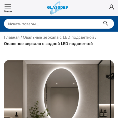
Перейти
к
Меню
содержимому
Search:
Главная
/
Овальные зеркала с LED подсветкой
/
Овальное зеркало с задней LED подсветкой
в
а
л
ь
н
о
е