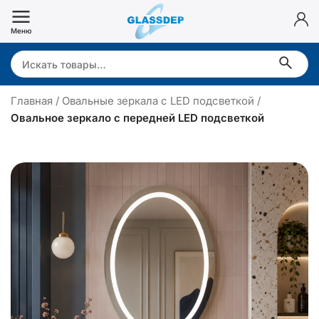
Перейти
к
Меню
содержимому
Search:
Главная
/
Овальные зеркала с LED подсветкой
/
Овальное зеркало с передней LED подсветкой
в
а
л
ь
н
о
е