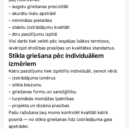
– augstu griešanas precizitāti
– akurātu malu apstrādi
– minimālas pielaides
– stabilu izstrādājumu kvalitāti
– ātru pasūtījumu izpildi
Visi darbi tiek veikti pēc iespējas īsākos termiņos,
ievērojot drošības prasības un kvalitātes standartus.
Stikla griešana pēc individuāliem
izmēriem
Katrs pasūtījums tiek izpildīts individuāli, ņemot vērā:
– izstrādājuma izmērus
– stikla biezumu
– griešanas formu un sarežģītību
– turpmākās montāžas īpatnības
– projekta un dizaina prasības
Pašu ražošana ļauj mums kontrolēt kvalitāti katrā
posmā — no stikla griešanas līdz izstrādājuma gala
apstrādei.