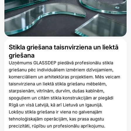
Stikla griešana taisnvirziena un liektā
griešana
Uzņēmums GLASSDEP piedāvā profesionālu stikla
griešanu pēc individuāliem izmēriem dzīvojamiem,
komerciāliem un arhitektūras projektiem. Mēs veicam
taisnvirziena un liektā stikla griešanu mēbelēm,
starpsienām, vitrīnām, durvīm, dušas kabīnēm,
spoguļiem un citām stikla konstrukcijām ar piegādi
Rīgā un visā Latvijā, kā arī Lietuvā un Igaunijā.
Lokšņu stikla griešana ir viena no galvenajām
tehnoloģiskajām operācijām, kas prasa augstu
precizitāti, rūpību un profesionālu aprīkojumu.