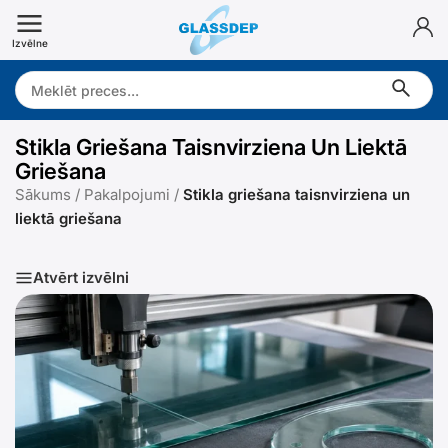
Doties
uz
Izvēlne
saturu
Search:
Stikla Griešana Taisnvirziena Un Liektā
Griešana
Sākums
/
Pakalpojumi
/
Stikla griešana taisnvirziena un
liektā griešana
Atvērt izvēlni