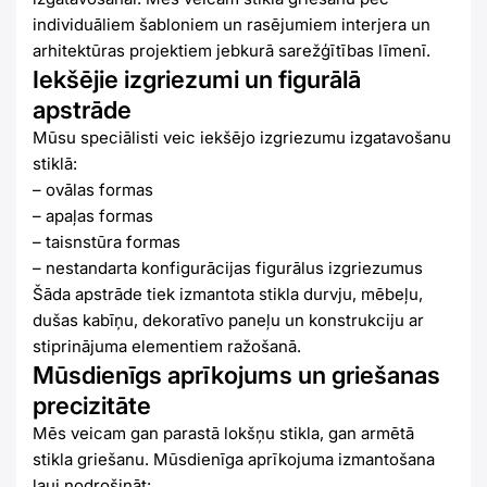
individuāliem šabloniem un rasējumiem interjera un
arhitektūras projektiem jebkurā sarežģītības līmenī.
Iekšējie izgriezumi un figurālā
apstrāde
Mūsu speciālisti veic iekšējo izgriezumu izgatavošanu
stiklā:
– ovālas formas
– apaļas formas
– taisnstūra formas
– nestandarta konfigurācijas figurālus izgriezumus
Šāda apstrāde tiek izmantota stikla durvju, mēbeļu,
dušas kabīņu, dekoratīvo paneļu un konstrukciju ar
stiprinājuma elementiem ražošanā.
Mūsdienīgs aprīkojums un griešanas
precizitāte
Mēs veicam gan parastā lokšņu stikla, gan armētā
stikla griešanu. Mūsdienīga aprīkojuma izmantošana
ļauj nodrošināt: