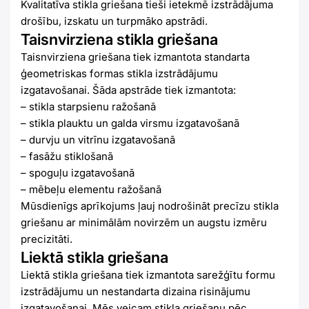
Kvalitatīva stikla griešana tieši ietekmē izstrādājuma
drošību, izskatu un turpmāko apstrādi.
Taisnvirziena stikla griešana
Taisnvirziena griešana tiek izmantota standarta
ģeometriskas formas stikla izstrādājumu
izgatavošanai. Šāda apstrāde tiek izmantota:
– stikla starpsienu ražošanā
– stikla plauktu un galda virsmu izgatavošanā
– durvju un vitrīnu izgatavošanā
– fasāžu stiklošanā
– spoguļu izgatavošanā
– mēbeļu elementu ražošanā
Mūsdienīgs aprīkojums ļauj nodrošināt precīzu stikla
griešanu ar minimālām novirzēm un augstu izmēru
precizitāti.
Liektā stikla griešana
Liektā stikla griešana tiek izmantota sarežģītu formu
izstrādājumu un nestandarta dizaina risinājumu
izgatavošanai. Mēs veicam stikla griešanu pēc