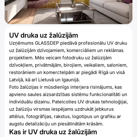
UV druka uz žalūzijām
Uzņēmums GLASSDEP piedāvā profesionālu UV druku
uz žalūzijām dzīvojamiem, komerciāliem un reklāmas
projektiem. Mēs veicam fotodruku uz žalūzijām
dzīvokļiem, privātmājām, birojiem, veikaliem, saloniem,
restorāniem un komerctelpām ar piegādi Rīgā un visā
Latvijā, kā arī Lietuvā un Igaunijā.
Foto žalūzijas ir mūsdienīgs interjera risinājums, kas
apvieno saules aizsardzības sistēmu funkcionalitāti un
individuālu dizainu. Pateicoties UV drukas tehnoloģijai,
uz žalūziju virsmas iespējams uzdrukāt jebkurus
attēlus, fotogrāfijas, rakstus, logotipus un grafiku ar
augstu detalizāciju un piesātinātām krāsām.
Kas ir UV druka uz žalūzijām