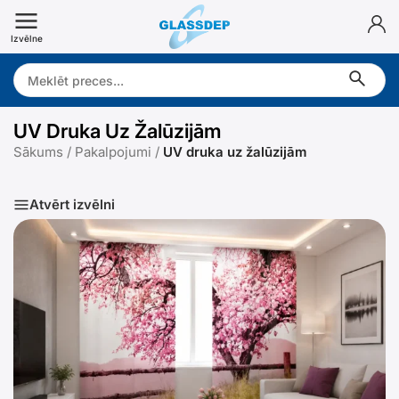
Doties
uz
Izvēlne
saturu
Search:
UV Druka Uz Žalūzijām
Sākums
/
Pakalpojumi
/
UV druka uz žalūzijām
Atvērt izvēlni