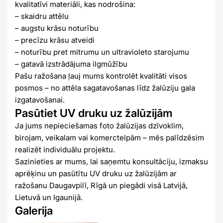
kvalitatīvi materiāli, kas nodrošina:
– skaidru attēlu
– augstu krāsu noturību
– precīzu krāsu atveidi
– noturību pret mitrumu un ultravioleto starojumu
– gatavā izstrādājuma ilgmūžību
Pašu ražošana ļauj mums kontrolēt kvalitāti visos
posmos – no attēla sagatavošanas līdz žalūziju gala
izgatavošanai.
Pasūtiet UV druku uz žalūzijām
Ja jums nepieciešamas foto žalūzijas dzīvoklim,
birojam, veikalam vai komerctelpām – mēs palīdzēsim
realizēt individuālu projektu.
Sazinieties ar mums, lai saņemtu konsultāciju, izmaksu
aprēķinu un pasūtītu UV druku uz žalūzijām ar
ražošanu Daugavpilī, Rīgā un piegādi visā Latvijā,
Lietuvā un Igaunijā.
Galerija