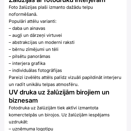
Foto žalūzijas plaši izmanto dažādu telpu
noformēšanā.
Populāri attēlu varianti:
– daba un ainavas
– augļi un dārzeņi virtuvei
– abstrakcijas un moderni raksti
– bērnu zīmējumi un tēli
– pilsētu panorāmas
– interjera grafika
– individuālas fotogrāfijas
Pareizi izvēlēts attēls palīdz vizuāli papildināt interjeru
un radīt unikālu telpas atmosfēru.
UV druka uz žalūzijām birojiem un
biznesam
Fotodruka uz žalūzijām tiek aktīvi izmantota
komerctelpās un birojos. Uz žalūzijām iespējams
uzdrukāt:
– uzņēmuma logotipu