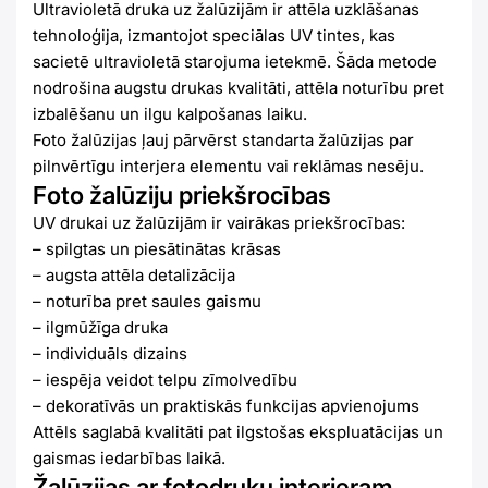
Ultravioletā druka uz žalūzijām ir attēla uzklāšanas
tehnoloģija, izmantojot speciālas UV tintes, kas
sacietē ultravioletā starojuma ietekmē. Šāda metode
nodrošina augstu drukas kvalitāti, attēla noturību pret
izbalēšanu un ilgu kalpošanas laiku.
Foto žalūzijas ļauj pārvērst standarta žalūzijas par
pilnvērtīgu interjera elementu vai reklāmas nesēju.
Foto žalūziju priekšrocības
UV drukai uz žalūzijām ir vairākas priekšrocības:
– spilgtas un piesātinātas krāsas
– augsta attēla detalizācija
– noturība pret saules gaismu
– ilgmūžīga druka
– individuāls dizains
– iespēja veidot telpu zīmolvedību
– dekoratīvās un praktiskās funkcijas apvienojums
Attēls saglabā kvalitāti pat ilgstošas ekspluatācijas un
gaismas iedarbības laikā.
Žalūzijas ar fotodruku interjeram