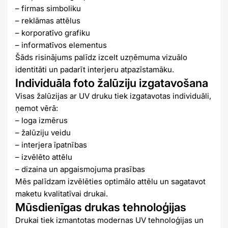
– firmas simboliku
– reklāmas attēlus
– korporatīvo grafiku
– informatīvos elementus
Šāds risinājums palīdz izcelt uzņēmuma vizuālo
identitāti un padarīt interjeru atpazīstamāku.
Individuāla foto žalūziju izgatavošana
Visas žalūzijas ar UV druku tiek izgatavotas individuāli,
ņemot vērā:
– loga izmērus
– žalūziju veidu
– interjera īpatnības
– izvēlēto attēlu
– dizaina un apgaismojuma prasības
Mēs palīdzam izvēlēties optimālo attēlu un sagatavot
maketu kvalitatīvai drukai.
Mūsdienīgas drukas tehnoloģijas
Drukai tiek izmantotas modernas UV tehnoloģijas un