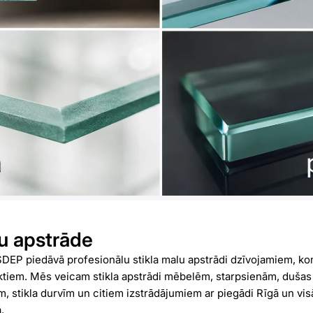
lu apstrāde
P piedāvā profesionālu stikla malu apstrādi dzīvojamiem, ko
ektiem. Mēs veicam stikla apstrādi mēbelēm, starpsienām, dušas
, stikla durvīm un citiem izstrādājumiem ar piegādi Rīgā un visā 
.