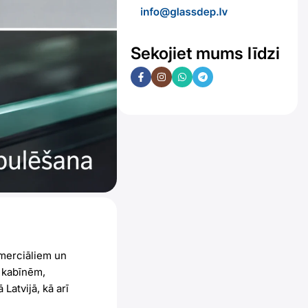
Sekojiet mums līdzi
merciāliem un
 kabīnēm,
Latvijā, kā arī