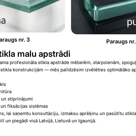
araugs nr. 3
Paraugs nr.
tikla malu apstrādi
ama profesionāla stikla apstrāde mēbelēm, starpsienām, spogu
stikla konstrukcijām — mēs palīdzēsim izvēlēties optimālāko a
kls
nitūra
 un stiprinājumi
un fiksācijas sistēmas
s, lai saņemtu konsultāciju, izmaksu aprēķinu un pasūtītu stikla
ī un piegādi visā Latvijā, Lietuvā un Igaunijā.