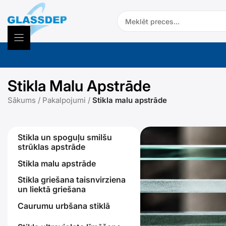
Doties
Search:
uz
saturu
Stikla Malu Apstrāde
Sākums
/
Pakalpojumi
/
Stikla malu apstrāde
Stikla un spoguļu smilšu
strūklas apstrāde
Stikla malu apstrāde
Stikla griešana taisnvirziena
un liektā griešana
Caurumu urbšana stiklā