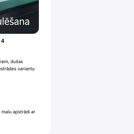
 4
ļiem, dušas
pstrādes variantu
 malu apstrādi ar