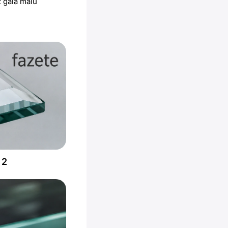
z gala malu
 2