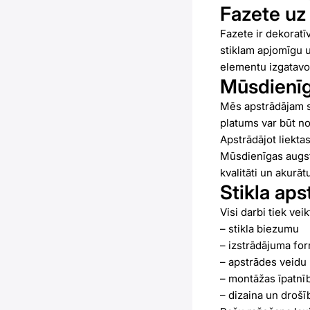
Fazete uz 
Fazete ir dekoratīv
stiklam apjomīgu u
elementu izgatavo
Mūsdienīg
Mēs apstrādājam st
platums var būt no
Apstrādājot liekta
Mūsdienīgas augsto
kvalitāti un akurāt
Stikla ap
Visi darbi tiek vei
– stikla biezumu
– izstrādājuma fo
– apstrādes veidu
– montāžas īpatnī
– dizaina un drošī