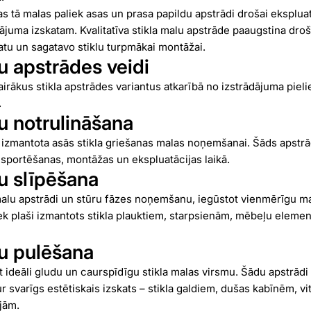
as tā malas paliek asas un prasa papildu apstrādi drošai ekspluat
ājuma izskatam. Kvalitatīva stikla malu apstrāde paaugstina dro
atu un sagatavo stiklu turpmākai montāžai.
u apstrādes veidi
rākus stikla apstrādes variantus atkarībā no izstrādājuma piel
.
u notrulināšana
k izmantota asās stikla griešanas malas noņemšanai. Šāds apstr
nsportēšanas, montāžas un ekspluatācijas laikā.
u slīpēšana
malu apstrādi un stūru fāzes noņemšanu, iegūstot vienmērīgu ma
ek plaši izmantots stikla plauktiem, starpsienām, mēbeļu elemen
lu pulēšana
t ideāli gludu un caurspīdīgu stikla malas virsmu. Šādu apstrādi
r svarīgs estētiskais izskats – stikla galdiem, dušas kabīnēm, v
jām.