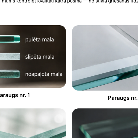
 mums kontrolēt kvalitāti katrā posmā — no stikla griešanas līd
araugs nr. 1
Paraugs nr.