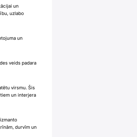
ācijai un
šību, uzlabo
ietojuma un
ādes veids padara
tētu virsmu. Šis
tiem un interjera
 izmanto
itrīnām, durvīm un