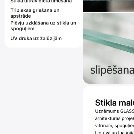
Stikla ultravioleta līmēšana
Tripleksa griešana un
apstrāde
Plēvju uzklāšana uz stikla un
spoguļiem
UV druka uz žalūzijām
Stikla ma
Uzņēmums GLASSDE
arhitektūras proj
vitrīnām, spoguļiem
Lietuvā un Igaunijā