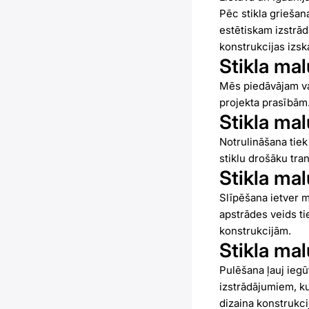
Pēc stikla griešan
estētiskam izstrād
konstrukcijas izsk
Stikla mal
Mēs piedāvājam vai
projekta prasībām
Stikla mal
Notrulināšana tie
stiklu drošāku tra
Stikla mal
Slīpēšana ietver 
apstrādes veids ti
konstrukcijām.
Stikla ma
Pulēšana ļauj iegū
izstrādājumiem, ku
dizaina konstrukci