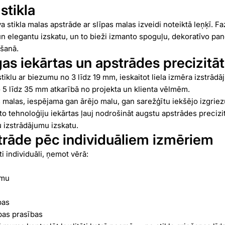
stikla
a stikla malas apstrāde ar slīpas malas izveidi noteiktā leņķī. Fa
n elegantu izskatu, un to bieži izmanto spoguļu, dekoratīvo pan
šanā.
as iekārtas un apstrādes precizitā
iklu ar biezumu no 3 līdz 19 mm, ieskaitot liela izmēra izstrād
 5 līdz 35 mm atkarībā no projekta un klienta vēlmēm.
s malas, iespējama gan ārējo malu, gan sarežģītu iekšējo izgri
 tehnoloģiju iekārtas ļauj nodrošināt augstu apstrādes precizitā
u izstrādājumu izskatu.
strāde pēc individuāliem izmēriem
kti individuāli, ņemot vērā:
rmu
bas
bas prasības