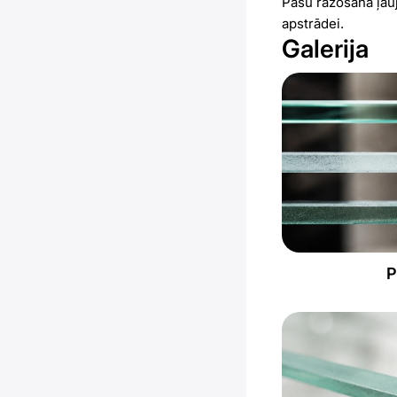
Pašu ražošana ļauj
apstrādei.
Galerija
P