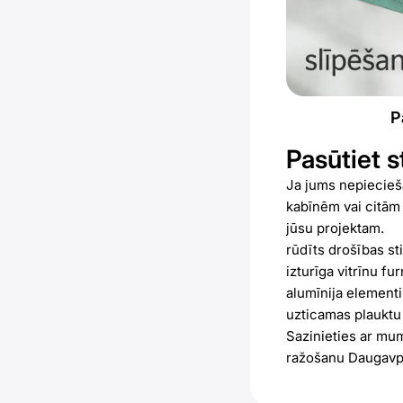
P
Pasūtiet s
Ja jums nepiecieš
kabīnēm vai citām 
jūsu projektam.
rūdīts drošības sti
izturīga vitrīnu fur
alumīnija elementi
uzticamas plauktu 
Sazinieties ar mum
ražošanu Daugavpil