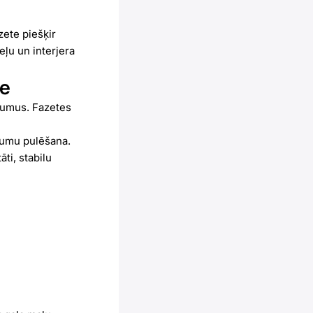
zete piešķir
eļu un interjera
te
ājumus. Fazetes
ezumu pulēšana.
ti, stabilu