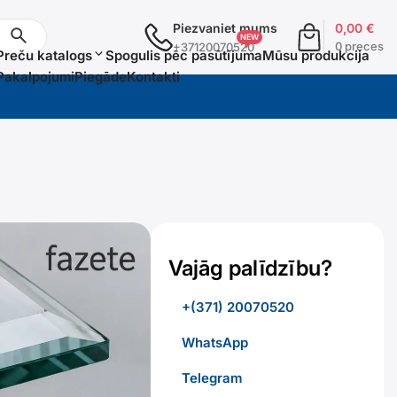
Piezvaniet mums
0,00
€
0 preces
+37120070520
Preču katalogs
Spogulis pēc pasūtījuma
Mūsu produkcija
Pakalpojumi
Piegāde
Kontakti
Vajāg palīdzību?
+(371) 20070520
WhatsApp
Telegram