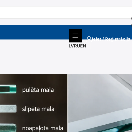
Ieiet / Reģistrācija
LV
RU
EN