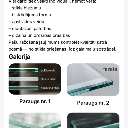
Visi darbi tiek veikti individuāli, ņemot vērā:
– stikla biezumu
– izstrādājuma formu
– apstrādes veidu
– montāžas īpatnības
– dizaina un drošības prasības
Pašu ražošana ļauj mums kontrolēt kvalitāti katrā
posmā — no stikla griešanas līdz gala malu apstrādei.
Galerija
Paraugs nr. 1
Paraugs nr. 2