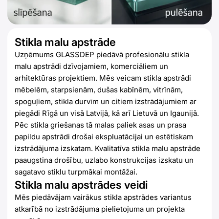
Stikla malu apstrāde
Uzņēmums GLASSDEP piedāvā profesionālu stikla
malu apstrādi dzīvojamiem, komerciāliem un
arhitektūras projektiem. Mēs veicam stikla apstrādi
mēbelēm, starpsienām, dušas kabīnēm, vitrīnām,
spoguļiem, stikla durvīm un citiem izstrādājumiem ar
piegādi Rīgā un visā Latvijā, kā arī Lietuvā un Igaunijā.
Pēc stikla griešanas tā malas paliek asas un prasa
papildu apstrādi drošai ekspluatācijai un estētiskam
izstrādājuma izskatam. Kvalitatīva stikla malu apstrāde
paaugstina drošību, uzlabo konstrukcijas izskatu un
sagatavo stiklu turpmākai montāžai.
Stikla malu apstrādes veidi
Mēs piedāvājam vairākus stikla apstrādes variantus
atkarībā no izstrādājuma pielietojuma un projekta