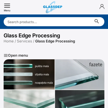
Skip
to
Menu
content
Search:
Glass Edge Processing
Home
/
Services
/
Glass Edge Processing
Open menu