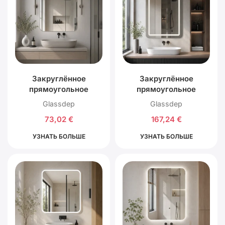
Закруглённое
Закруглённое
прямоугольное
прямоугольное
зеркало R50 без LED
зеркало R50 с
Glassdep
Glassdep
подсветки
передней LED
73,02
€
167,24
€
подсветкой
УЗНАТЬ БОЛЬШЕ
УЗНАТЬ БОЛЬШЕ