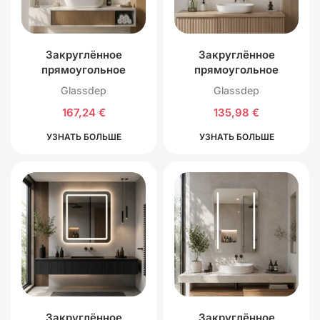
Закруглённое
Закруглённое
прямоугольное
прямоугольное
зеркало R50 с
зеркало R50 с задней
Glassdep
Glassdep
наружной LED
LED подсветкой
167,24
€
135,98
€
подсветкой
УЗНАТЬ БОЛЬШЕ
УЗНАТЬ БОЛЬШЕ
Закруглённое
Закруглённое