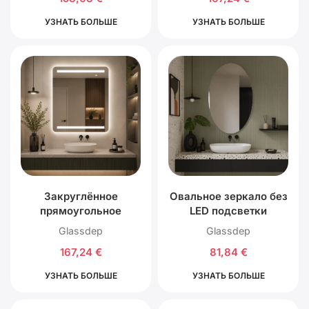
нижней LED
правой и задней LED
подсветкой
подсветкой
УЗНАТЬ БОЛЬШЕ
УЗНАТЬ БОЛЬШЕ
Закруглённое
Овальное зеркало без
прямоугольное
LED подсветки
зеркало R50 с
Glassdep
Glassdep
передней верхней,
167,24
€
81,84
€
нижней и задней LED
подсветкой
УЗНАТЬ БОЛЬШЕ
УЗНАТЬ БОЛЬШЕ