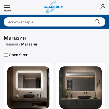
Перейти
к
Меню
содержимому
Search:
Магазин
Главная
/
Магазин
Open filter